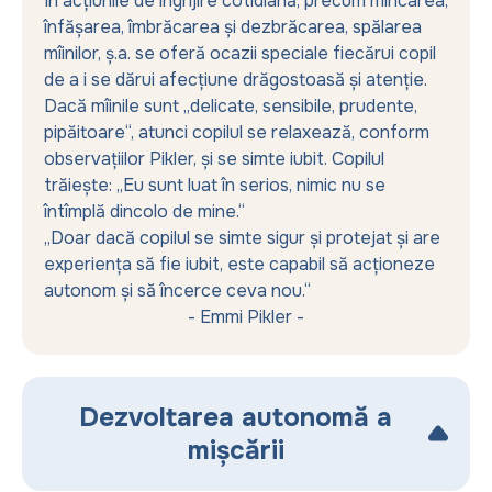
În acțiunile de îngrijire cotidiană, precum mîncarea,
înfășarea, îmbrăcarea și dezbrăcarea, spălarea
mîinilor, ș.a. se oferă ocazii speciale fiecărui copil
de a i se dărui afecțiune drăgostoasă și atenție.
Dacă mîinile sunt „delicate, sensibile, prudente,
pipăitoare“, atunci copilul se relaxează, conform
observațiilor Pikler, și se simte iubit. Copilul
trăiește:
„Eu sunt luat în serios, nimic nu se
întîmplă dincolo de mine.“
„Doar dacă copilul se simte sigur și protejat și are
experiența să fie iubit, este capabil să acționeze
autonom și să încerce ceva nou.“
- Emmi Pikler -
Dezvoltarea autonomă a
mișcării