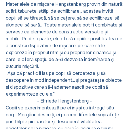
Materialele de mișcare Hengstenberg provin din natură:
scări, taburete, stâlpi de echilibrare... acestea invită
copiii să se târască, să se cațere, să se echilibreze, să
alunece, să sară... Toate materialele pot fi combinate și
servesc ca elemente de construcție versatile și
mobile. Pe de o parte, ele oferă copiilor posibilitatea de
a construi dispozitive de mișcare, pe care să le
exploreze în propriul ritm și cu propria lor dinamică și
care le oferă spațiu de a-și dezvolta îndemînarea și
bucuria mișcării.
„Așa că practic îi las pe copii să cerceteze și să
descopere în mod independent... și pregătește obiecte
și dispozitive care să-i ademenească pe copii să
experimenteze cu ele.”
- Elfriede Hengstenberg -
Copiii se experimentează pe ei înșiși cu întregul său
corp. Mergând desculți, ei percep diferitele suprafețe
prin tălpile picioarelor și descoperă vitalitatea
degetelor de la picioare, cu care își asigură o ținută