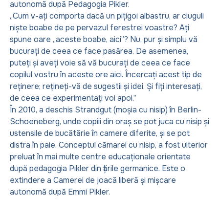
autonomă după Pedagogia Pikler.
„Cum v-ați comporta dacă un pițigoi albastru, ar ciuguli
niște boabe de pe pervazul ferestrei voastre? Ați
spune oare „aceste boabe, aici”? Nu, pur și simplu vă
bucurați de ceea ce face pasărea. De asemenea,
puteți și aveți voie să vă bucurați de ceea ce face
copilul vostru în aceste ore aici. Încercați acest tip de
reținere; rețineți-vă de sugestii și idei. Și fiți interesați,
de ceea ce experimentați voi apoi.”
În 2010, a deschis Strandgut (moșia cu nisip) în Berlin-
Schoeneberg, unde copiii din oraș se pot juca cu nisip și
ustensile de bucătărie în camere diferite, și se pot
distra în paie. Conceptul cămarei cu nisip, a fost ulterior
preluat în mai multe centre educaționale orientate
după pedagogia Pikler din țările germanice. Este o
extindere a Camerei de joacă liberă și mișcare
autonomă după Emmi Pikler.