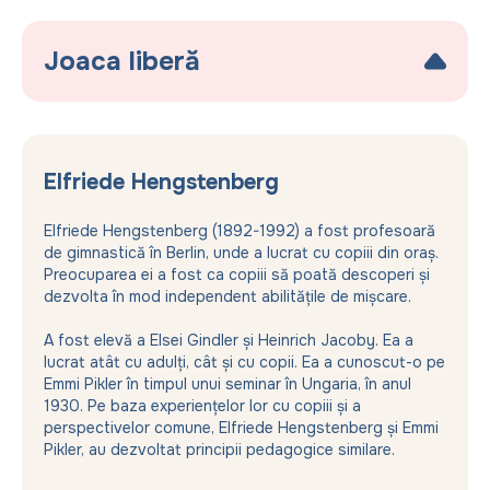
Dezvoltarea liberă a mișcării înseamnă pentru noi
adulții responsabili și însoțitori ai copilului, să
Joaca liberă
pregătim un spațiu/mediu provocator, însă nu
suprasolicitat, unde copilul însuși pune la
Pruncul poate să se decidă foarte timpuriu
încercare și descoperă competențe noi de
pentru o ocupație și satisfăcut să fie activ
mișcare. Așa numitele „Dispozitive de mișcare
„creativ“. Pentru aceasta are nevoie în primul rînd
Pikler“, precum sunt Lădița de-a bușilea, Labirintul,
Elfriede Hengstenberg
de timp, liniște și materialele/jucăriile
sau Stativul triunghiular, dar și pernele, saltelele
corespunzătoare.
stimulează siguranța în propriile mișcări,
Elfriede Hengstenberg (1892-1992) a fost profesoară
„Este esențial ca copilul să descopere singur pe
independența, autoaprecierea, încrederea în sine,
de gimnastică în Berlin, unde a lucrat cu copiii din oraș.
cît posibil mai multe lucruri. Dacă noi îi suntem
dorința pentru descoperire.
Preocuparea ei a fost ca copiii să poată descoperi și
copilului de ajutor la soluționarea sarcinilor, astfel
dezvolta în mod independent abilitățile de mișcare.
„Dacă avem încredere în capacitățile și
îl privăm tocmai de ceea ce este cel mai
activitățile autonome ale copilului, și creăm un
A fost elevă a Elsei Gindler și Heinrich Jacoby. Ea a
important pentru dezvoltarea sa. Un copil, care
mediu ambiant susținător pentru propriile sale
lucrat atât cu adulți, cât și cu copii. Ea a cunoscut-o pe
atinge ceva prin experimentele proprii,
încercări de învățare, copilul este mult mai capabil
Emmi Pikler în timpul unui seminar în Ungaria, în anul
dobîndește total o altă cunoaștere decât cel,
decât să fie în general acceptat.“
1930. Pe baza experiențelor lor cu copiii și a
căruia i se oferă soluția pregătită.“
perspectivelor comune, Elfriede Hengstenberg și Emmi
- Emmi Pikler -
Pikler, au dezvoltat principii pedagogice similare.
- Emmi Pikler -