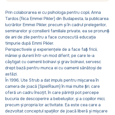
Prin colaborarea ei cu psihologa pentru copii, Anna
Tardos (fiica Emmei Pikler) din Budapesta, la publicarea
lucrărilor Emmei Pikler, precum și în cadrul prelegerilor,
seminarelor și consilierii familiale private, ea se pronunță
de ani de zile pentru a face cunoscută educația
timpurie după Emmi Pikler.
Perspectivele și experiențele de a face față fricii,
mâniei și durerii într-un mod diferit, pe care le-a
câștigat cu oamenii bolnavi și grav bolnavi, servesc
drept bază pentru munca ei cu oamenii sănătoși de
astăzi.
În 1996, Ute Strub a dat impuls pentru mișcarea în
camera de joacă (SpielRaum) în mai multe țări, care
oferă un cadru însoțit, în care părinții pot percepe
bucuria de descoperire a bebelușilor, și a copiilor mici,
precum și propria lor activitate. Ea este cea care a
dezvoltat conceptul spațiilor de joacă liberă și mișcare